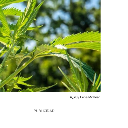
4_20
/
Lena McBean