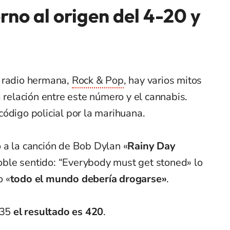
rno al origen del 4-20 y
a radio hermana,
Rock & Pop
, hay varios mitos
a relación entre este número y el cannabis.
ódigo policial por la marihuana.
 a la canción de Bob Dylan «
Rainy Day
oble sentido: “Everybody must get stoned» lo
o «
todo el mundo debería drogarse»
.
 35
el resultado es 420
.