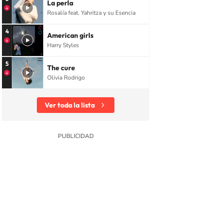
La perla
Rosalía feat. Yahritza y su Esencia
4
American girls
Harry Styles
5
The cure
Olivia Rodrigo
Ver toda la lista