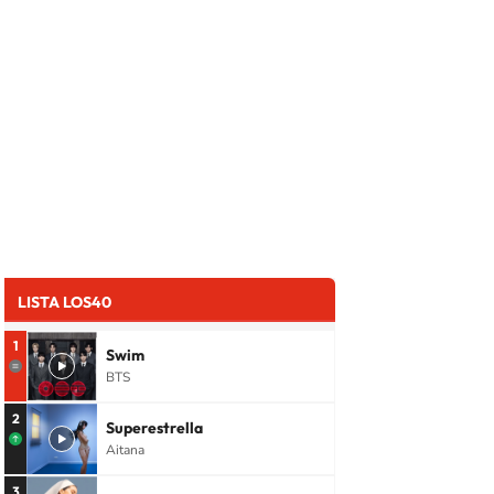
LISTA LOS40
1
Swim
BTS
2
Superestrella
Aitana
3