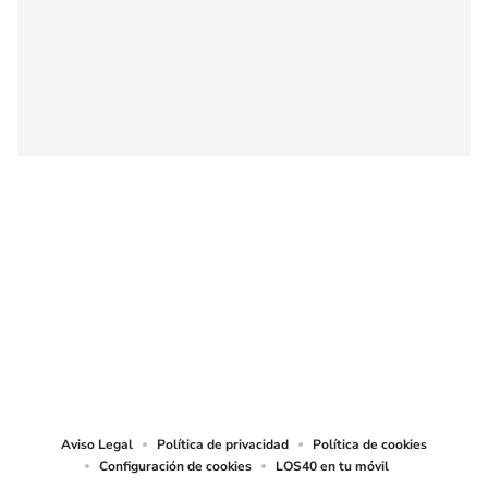
SIGUE A
LOS40 CHILE
© PRISA MEDIA CHILE S.A. Todos los derechos reservados.
PRISA MEDIA CHILE S.A. expresa su reserva de derechos en cuanto a la
reproducción y uso de las obras y servicios ofrecidos en este sitio web,
abarcando los medios de lectura mecánica o cualquier otro medio que se
juzgue adecuado para tal fin.
Aviso Legal
Política de privacidad
Política de cookies
Configuración de cookies
LOS40 en tu móvil