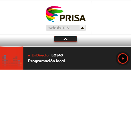
En Directo
LOS40
Programación local
Tu audio se ha acabado.
Te redirigiremos al directo.
5 "
DIRECTO
CANCELAR