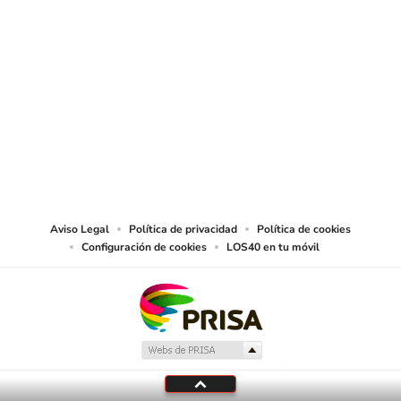
SIGUE A
LOS40 CHILE
© PRISA MEDIA CHILE S.A. Todos los derechos reservados.
PRISA MEDIA CHILE S.A. expresa su reserva de derechos en cuanto a la
reproducción y uso de las obras y servicios ofrecidos en este sitio web,
abarcando los medios de lectura mecánica o cualquier otro medio que se
juzgue adecuado para tal fin.
Aviso Legal
Política de privacidad
Política de cookies
Configuración de cookies
LOS40 en tu móvil