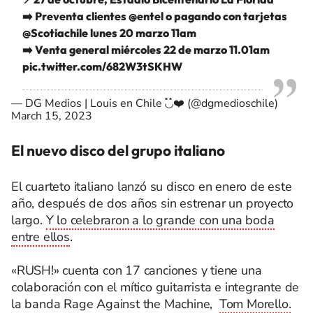
➡️ Preventa clientes
@entel
o pagando con tarjetas
@Scotiachile
lunes 20 marzo 11am
➡️ Venta general miércoles 22 de marzo 11.01am
pic.twitter.com/682W3tSKHW
— DG Medios | Louis en Chile ◟̽◞̽❤️ (@dgmedioschile)
March 15, 2023
El nuevo disco del grupo italiano
El cuarteto italiano lanzó su disco en enero de este
año, después de dos años sin estrenar un proyecto
largo.
Y lo celebraron a lo grande con una boda
entre ellos
.
«RUSH!» cuenta con 17 canciones y tiene una
colaboración con el mítico guitarrista e integrante de
la banda Rage Against the Machine,
Tom Morello.