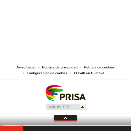
SIGUE A
LOS40 CHILE
© PRISA MEDIA CHILE S.A. Todos los derechos reservados.
PRISA MEDIA CHILE S.A. expresa su reserva de derechos en cuanto a la
reproducción y uso de las obras y servicios ofrecidos en este sitio web,
abarcando los medios de lectura mecánica o cualquier otro medio que se
juzgue adecuado para tal fin.
Aviso Legal
Política de privacidad
Política de cookies
Configuración de cookies
LOS40 en tu móvil