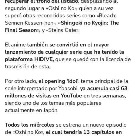
recuperar el trono del listado
, desplazando al
segundo lugar a «Oshi no Ko», quien a su vez
superó otras reconocidas series como «Bleach:
Sennen Kessen-hen»,
«Shingeki no Kyojin: The
Final Season»,
y «Steins Gate».
El anime
también se convirtió en el mayor
lanzamiento de cualquier serie que ha tenido la
plataforma HIDIVE,
que se quedó con la licencia de
trasmisión de esta.
Por otro lado,
el opening ‘Idol’
, tema principal de la
serie interpretado por Yoasobi,
ya acumula casi 63
millones de visitas en YouTube en tres semanas
,
siendo uno de los temas más populares
actualmente en Japón.
Todos los miércoles
se estrena un nuevo episodio
de «Oshi no Ko»,
el cual tendría 13 capítulos en