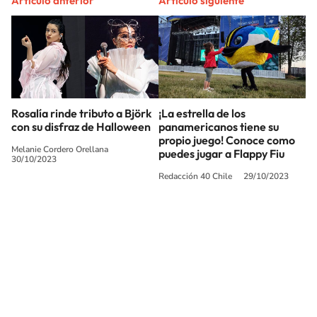
Artículo anterior
Artículo siguiente
Rosalía rinde tributo a Björk
¡La estrella de los
con su disfraz de Halloween
panamericanos tiene su
propio juego! Conoce como
Melanie Cordero Orellana
puedes jugar a Flappy Fiu
30/10/2023
Redacción 40 Chile
29/10/2023
SIGUE A
LOS40 CHILE
© PRISA MEDIA CHILE S.A. Todos los derechos reservados.
PRISA MEDIA CHILE S.A. expresa su reserva de derechos en cuanto a la
reproducción y uso de las obras y servicios ofrecidos en este sitio web,
abarcando los medios de lectura mecánica o cualquier otro medio que se
juzgue adecuado para tal fin.