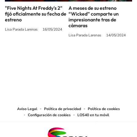
"Five Nights At Freddy's 2"
A meses de su estreno
fijó oficialmente su fecha de
“Wicked” comparte un
estreno
impresionante tras de
cámaras
Lisa Parada Larenas
16/05/2024
Lisa Parada Larenas
14/05/2024
SIGUE A
LOS40 CHILE
© PRISA MEDIA CHILE S.A. Todos los derechos reservados.
PRISA MEDIA CHILE S.A. expresa su reserva de derechos en cuanto a la
reproducción y uso de las obras y servicios ofrecidos en este sitio web,
abarcando los medios de lectura mecánica o cualquier otro medio que se
juzgue adecuado para tal fin.
Aviso Legal
Política de privacidad
Política de cookies
Configuración de cookies
LOS40 en tu móvil