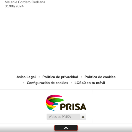
Melanie Cordero Orellana
01/08/2024
SIGUE A
LOS40 CHILE
© PRISA MEDIA CHILE S.A. Todos los derechos reservados.
PRISA MEDIA CHILE S.A. expresa su reserva de derechos en cuanto a la
reproducción y uso de las obras y servicios ofrecidos en este sitio web,
abarcando los medios de lectura mecánica o cualquier otro medio que se
juzgue adecuado para tal fin.
Aviso Legal
Política de privacidad
Política de cookies
Configuración de cookies
LOS40 en tu móvil