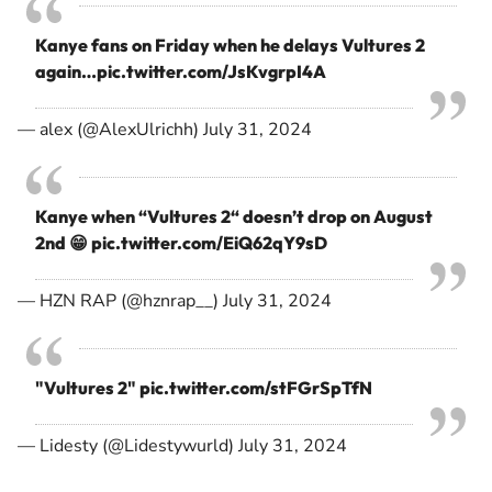
Kanye fans on Friday when he delays Vultures 2
again…
pic.twitter.com/JsKvgrpI4A
— alex (@AlexUlrichh)
July 31, 2024
Kanye when “Vultures 2“ doesn’t drop on August
2nd 😁
pic.twitter.com/EiQ62qY9sD
— HZN RAP (@hznrap__)
July 31, 2024
"Vultures 2"
pic.twitter.com/stFGrSpTfN
— Lidesty (@Lidestywurld)
July 31, 2024