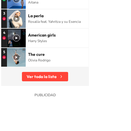
Aitana
3
La perla
Rosalía feat. Yahritza y su Esencia
4
American girls
Harry Styles
5
The cure
Olivia Rodrigo
Ver toda la lista