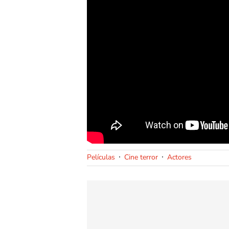
Películas
Cine terror
Actores