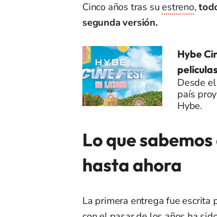
Cinco años tras su
estreno
,
tod
segunda versión.
Hybe Ci
película
Desde el 
país proy
Hybe.
Lo que sabemos 
hasta ahora
La primera entrega fue escrita 
con el pasar de los años ha sid