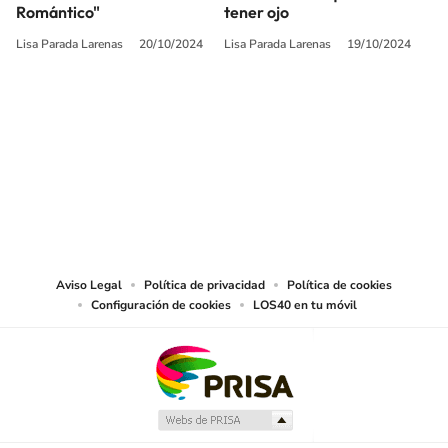
Romántico"
tener ojo
Lisa Parada Larenas
20/10/2024
Lisa Parada Larenas
19/10/2024
SIGUE A
LOS40 CHILE
© PRISA MEDIA CHILE S.A. Todos los derechos reservados.
PRISA MEDIA CHILE S.A. expresa su reserva de derechos en cuanto a la
reproducción y uso de las obras y servicios ofrecidos en este sitio web,
abarcando los medios de lectura mecánica o cualquier otro medio que se
juzgue adecuado para tal fin.
Aviso Legal
Política de privacidad
Política de cookies
Configuración de cookies
LOS40 en tu móvil