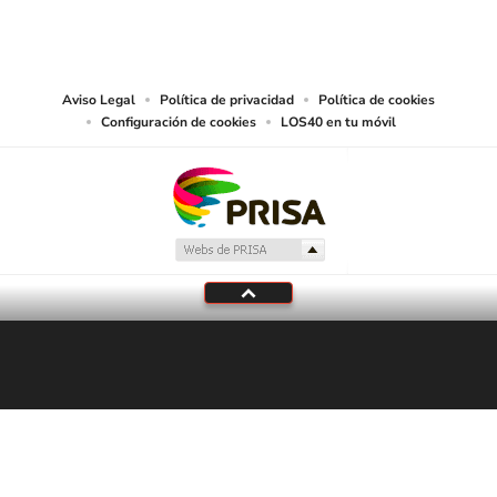
reproducción y uso de las obras y servicios ofrecidos en este sitio web,
abarcando los medios de lectura mecánica o cualquier otro medio que se
juzgue adecuado para tal fin.
Aviso Legal
Política de privacidad
Política de cookies
Configuración de cookies
LOS40 en tu móvil
Tu audio se ha acabado.
Te redirigiremos al directo.