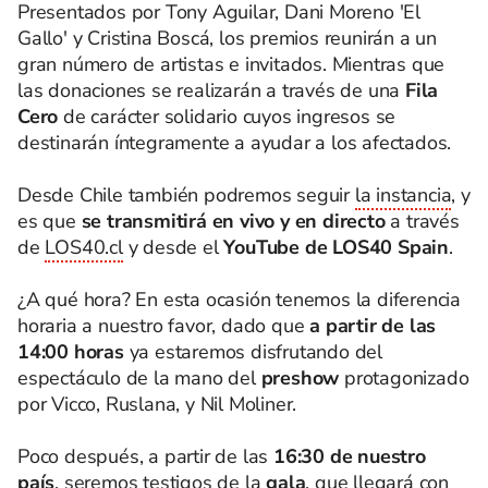
Presentados por Tony Aguilar, Dani Moreno 'El
Gallo' y Cristina Boscá, los premios reunirán a un
gran número de artistas e invitados. Mientras que
las donaciones se realizarán a través de una
Fila
Cero
de carácter solidario cuyos ingresos se
destinarán íntegramente a ayudar a los afectados.
Desde Chile también podremos seguir
la instancia
, y
es que
se transmitirá en vivo y en directo
a través
de
LOS40.cl
y desde el
YouTube de LOS40 Spain
.
¿A qué hora? En esta ocasión tenemos la diferencia
horaria a nuestro favor, dado que
a partir de las
14:00 horas
ya estaremos disfrutando del
espectáculo de la mano del
preshow
protagonizado
por Vicco, Ruslana, y Nil Moliner.
Poco después, a partir de las
16:30 de nuestro
país
, seremos testigos de la
gala
, que llegará con