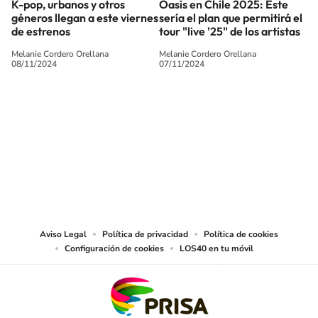
K-pop, urbanos y otros
Oasis en Chile 2025: Este
géneros llegan a este viernes
sería el plan que permitirá el
de estrenos
tour "live '25" de los artistas
Melanie Cordero Orellana
Melanie Cordero Orellana
08/11/2024
07/11/2024
SIGUE A
LOS40 CHILE
© PRISA MEDIA CHILE S.A. Todos los derechos reservados.
PRISA MEDIA CHILE S.A. expresa su reserva de derechos en cuanto a la
reproducción y uso de las obras y servicios ofrecidos en este sitio web,
abarcando los medios de lectura mecánica o cualquier otro medio que se
juzgue adecuado para tal fin.
Aviso Legal
Política de privacidad
Política de cookies
Configuración de cookies
LOS40 en tu móvil