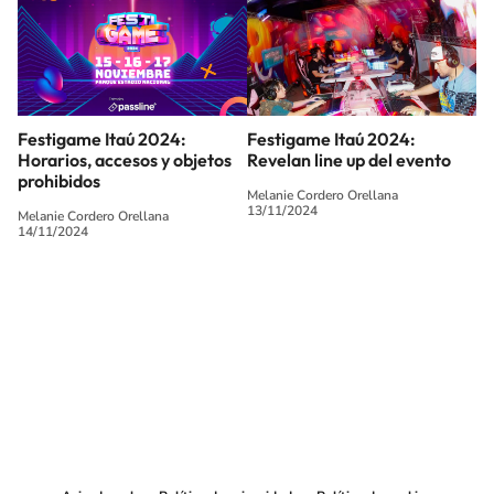
Festigame Itaú 2024:
Festigame Itaú 2024:
Horarios, accesos y objetos
Revelan line up del evento
prohibidos
Melanie Cordero Orellana
13/11/2024
Melanie Cordero Orellana
14/11/2024
SIGUE A
LOS40 CHILE
© PRISA MEDIA CHILE S.A. Todos los derechos reservados.
PRISA MEDIA CHILE S.A. expresa su reserva de derechos en cuanto a la
reproducción y uso de las obras y servicios ofrecidos en este sitio web,
abarcando los medios de lectura mecánica o cualquier otro medio que se
juzgue adecuado para tal fin.