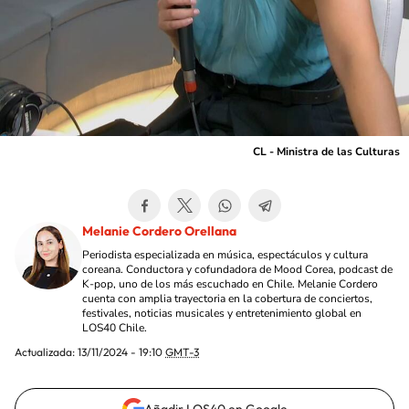
CL - Ministra de las Culturas
Melanie Cordero Orellana
Periodista especializada en música, espectáculos y cultura
coreana. Conductora y cofundadora de Mood Corea, podcast de
K-pop, uno de los más escuchado en Chile. Melanie Cordero
cuenta con amplia trayectoria en la cobertura de conciertos,
festivales, noticias musicales y entretenimiento global en
LOS40 Chile.
Actualizada:
13/11/2024 - 19:10
GMT-3