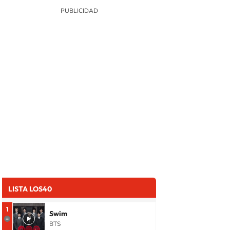
LISTA LOS40
1
Swim
BTS