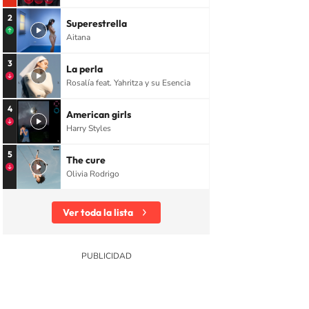
2
Superestrella
Aitana
3
La perla
Rosalía feat. Yahritza y su Esencia
4
American girls
Harry Styles
5
The cure
Olivia Rodrigo
Ver toda la lista