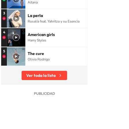
Aitana
3
La perla
Rosalía feat. Yahritza y su Esencia
4
American girls
Harry Styles
5
The cure
Olivia Rodrigo
Ver toda la lista