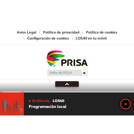
© PRISA MEDIA CHILE S.A. Todos los derechos reservados.
PRISA MEDIA CHILE S.A. expresa su reserva de derechos en cuanto a la
reproducción y uso de las obras y servicios ofrecidos en este sitio web,
abarcando los medios de lectura mecánica o cualquier otro medio que se
juzgue adecuado para tal fin.
Aviso Legal
Política de privacidad
Política de cookies
Configuración de cookies
LOS40 en tu móvil
En Directo
LOS40
Programación local
Tu audio se ha acabado.