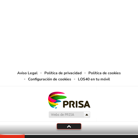
SIGUE A
LOS40 CHILE
© PRISA MEDIA CHILE S.A. Todos los derechos reservados.
PRISA MEDIA CHILE S.A. expresa su reserva de derechos en cuanto a la
reproducción y uso de las obras y servicios ofrecidos en este sitio web,
abarcando los medios de lectura mecánica o cualquier otro medio que se
juzgue adecuado para tal fin.
Aviso Legal
Política de privacidad
Política de cookies
Configuración de cookies
LOS40 en tu móvil