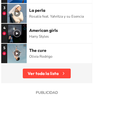
3
La perla
Rosalía feat. Yahritza y su Esencia
4
American girls
Harry Styles
5
The cure
Olivia Rodrigo
Ver toda la lista