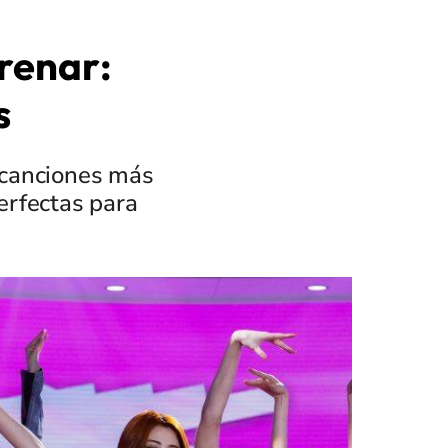
renar:
s
s canciones más
erfectas para