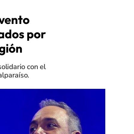
evento
tados por
egión
olidario con el
alparaíso.