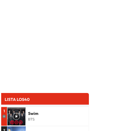
LISTA LOS40
1
Swim
BTS
2