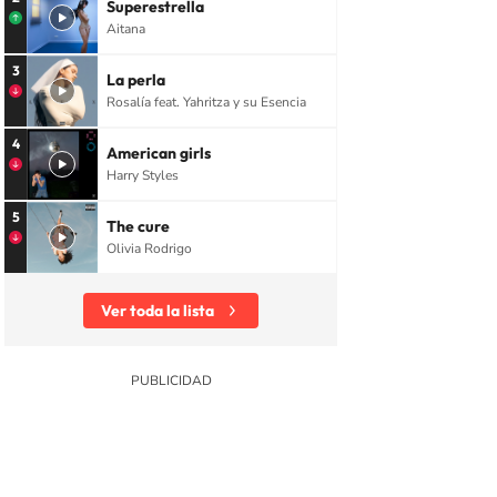
Superestrella
Aitana
3
La perla
Rosalía feat. Yahritza y su Esencia
4
American girls
Harry Styles
5
The cure
Olivia Rodrigo
Ver toda la lista