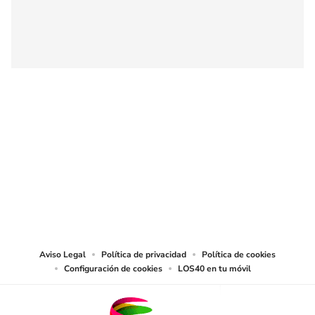
SIGUE A
LOS40 CHILE
© PRISA MEDIA CHILE S.A. Todos los derechos reservados.
PRISA MEDIA CHILE S.A. expresa su reserva de derechos en cuanto a la
reproducción y uso de las obras y servicios ofrecidos en este sitio web,
abarcando los medios de lectura mecánica o cualquier otro medio que se
juzgue adecuado para tal fin.
Aviso Legal
Política de privacidad
Política de cookies
Configuración de cookies
LOS40 en tu móvil