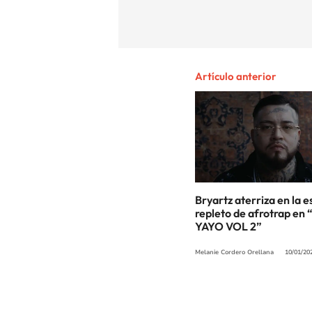
Artículo anterior
Bryartz aterriza en la 
repleto de afrotrap en
YAYO VOL 2”
Melanie Cordero Orellana
10/01/20