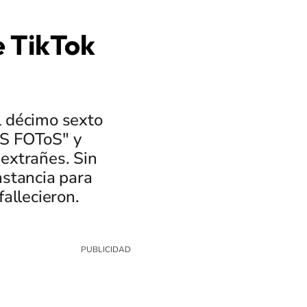
e TikTok
l décimo sexto
áS FOToS" y
 extrañes. Sin
stancia para
allecieron.