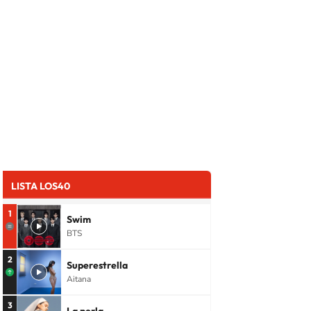
LISTA LOS40
1
Swim
BTS
2
Superestrella
Aitana
3