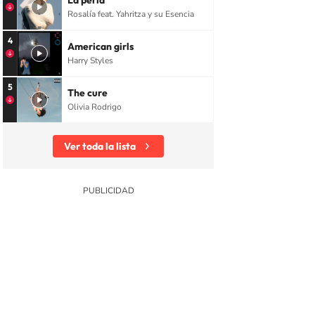
La perla
Rosalía feat. Yahritza y su Esencia
4
American girls
Harry Styles
5
The cure
Olivia Rodrigo
Ver toda la lista