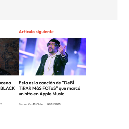
Artículo siguiente
escena
Esta es la canción de "DeBÍ
 “BLACK
TiRAR MáS FOToS" que marcó
un hito en Apple Music
25
Redacción 40 Chile
09/01/2025
SIGUE A
LOS40 CHILE