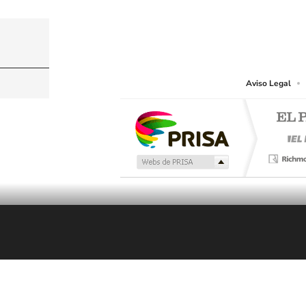
© PRISA MEDIA CHILE S.A. Todos los derechos r
PRISA MEDIA CHILE S.A. expresa su reserva de dere
o cualquier otro medio que se juzgue adecuado para 
Aviso Legal
En Directo
LOS40
Programación local