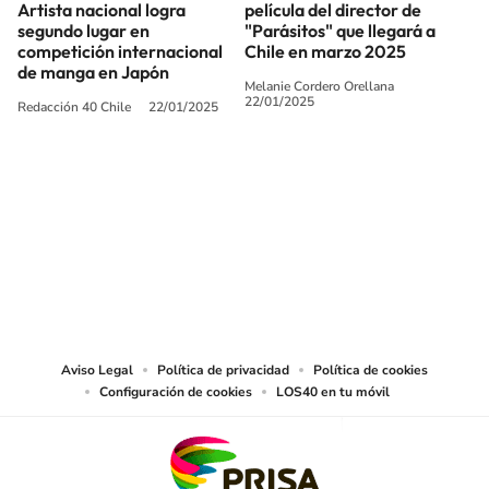
Artista nacional logra
película del director de
segundo lugar en
"Parásitos" que llegará a
competición internacional
Chile en marzo 2025
de manga en Japón
Melanie Cordero Orellana
22/01/2025
Redacción 40 Chile
22/01/2025
SIGUE A
LOS40 CHILE
© PRISA MEDIA CHILE S.A. Todos los derechos reservados.
PRISA MEDIA CHILE S.A. expresa su reserva de derechos en cuanto a la
reproducción y uso de las obras y servicios ofrecidos en este sitio web,
abarcando los medios de lectura mecánica o cualquier otro medio que se
juzgue adecuado para tal fin.
Aviso Legal
Política de privacidad
Política de cookies
Configuración de cookies
LOS40 en tu móvil