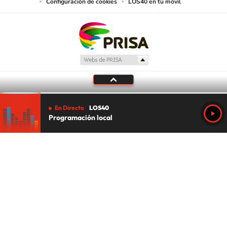
Configuración de cookies
LOS40 en tu móvil
En Directo
LOS40
Programación local
Tu audio se ha acabado.
Te redirigiremos al directo.
5 "
DIRECTO
CANCELAR