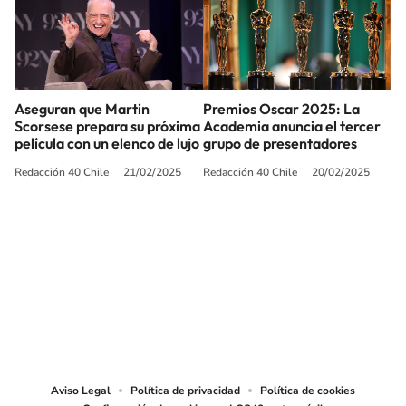
Aseguran que Martin
Premios Oscar 2025: La
Scorsese prepara su próxima
Academia anuncia el tercer
película con un elenco de lujo
grupo de presentadores
Redacción 40 Chile
21/02/2025
Redacción 40 Chile
20/02/2025
SIGUE A
LOS40 CHILE
© PRISA MEDIA CHILE S.A. Todos los derechos reservados.
PRISA MEDIA CHILE S.A. expresa su reserva de derechos en cuanto a la
reproducción y uso de las obras y servicios ofrecidos en este sitio web,
abarcando los medios de lectura mecánica o cualquier otro medio que se
juzgue adecuado para tal fin.
Aviso Legal
Política de privacidad
Política de cookies