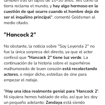
también tras un lapso de 20-30 años. Ves como la
tierra reclama el mundo, y
hay algo hermoso en la
cuestión de qué ocurre cuando el hombre deja de
ser el inquilino principal
". comentó Goldsman al
medio citado.
"Hancock 2"
No obstante, la noticia sobre "Soy Leyenda 2" no
fue la única sorpresa del directo, ya que el actor
confesó que
"Hancock 2" tiene luz verde
. La
continuación de la historia sobre el superhéroe
malhumorado de buen corazón
está recolectando
actores
, o mejor dicho, estrellas de cine para
empezar el rodaje.
"
Hay una idea realmente genial para 'Hancock 2'
.
Ni siquiera hemos hablado de ello, así que les doy
un pequeño adelanto:
Zendaya
está siendo