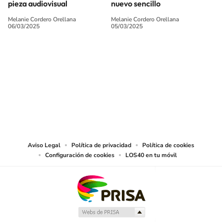
pieza audiovisual
nuevo sencillo
Melanie Cordero Orellana
Melanie Cordero Orellana
06/03/2025
05/03/2025
SIGUE A
LOS40 CHILE
© PRISA MEDIA CHILE S.A. Todos los derechos reservados.
PRISA MEDIA CHILE S.A. expresa su reserva de derechos en cuanto a la
reproducción y uso de las obras y servicios ofrecidos en este sitio web,
abarcando los medios de lectura mecánica o cualquier otro medio que se
juzgue adecuado para tal fin.
Aviso Legal
Política de privacidad
Política de cookies
Configuración de cookies
LOS40 en tu móvil