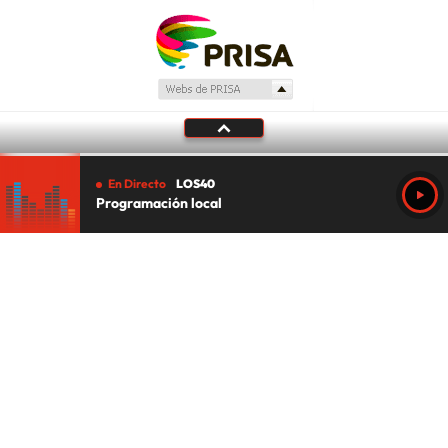
En Directo
LOS40
Programación local
Tu audio se ha acabado.
Te redirigiremos al directo.
5 "
DIRECTO
CANCELAR