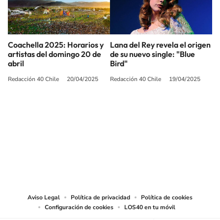
Coachella 2025: Horarios y
Lana del Rey revela el origen
artistas del domingo 20 de
de su nuevo single: "Blue
abril
Bird"
Redacción 40 Chile
20/04/2025
Redacción 40 Chile
19/04/2025
SIGUE A
LOS40 CHILE
© PRISA MEDIA CHILE S.A. Todos los derechos reservados.
PRISA MEDIA CHILE S.A. expresa su reserva de derechos en cuanto a la
reproducción y uso de las obras y servicios ofrecidos en este sitio web,
abarcando los medios de lectura mecánica o cualquier otro medio que se
juzgue adecuado para tal fin.
Aviso Legal
Política de privacidad
Política de cookies
Configuración de cookies
LOS40 en tu móvil