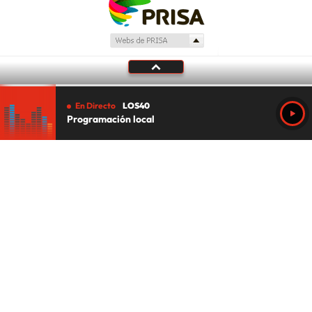
En Directo
LOS40
Programación local
Tu audio se ha acabado.
Te redirigiremos al directo.
5 "
DIRECTO
CANCELAR