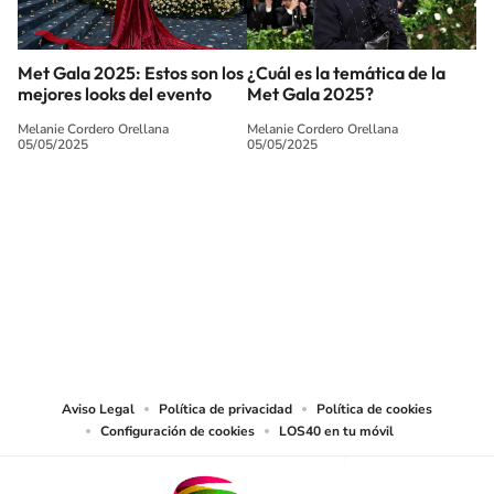
Met Gala 2025: Estos son los
¿Cuál es la temática de la
mejores looks del evento
Met Gala 2025?
Melanie Cordero Orellana
Melanie Cordero Orellana
05/05/2025
05/05/2025
SIGUE A
LOS40 CHILE
© PRISA MEDIA CHILE S.A. Todos los derechos reservados.
PRISA MEDIA CHILE S.A. expresa su reserva de derechos en cuanto a la
reproducción y uso de las obras y servicios ofrecidos en este sitio web,
abarcando los medios de lectura mecánica o cualquier otro medio que se
juzgue adecuado para tal fin.
Aviso Legal
Política de privacidad
Política de cookies
Configuración de cookies
LOS40 en tu móvil