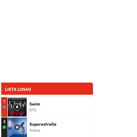
LISTA LOS40
1
Swim
BTS
2
Superestrella
Aitana