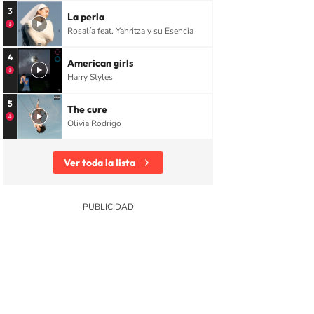
3
La perla
Rosalía feat. Yahritza y su Esencia
4
American girls
Harry Styles
5
The cure
Olivia Rodrigo
Ver toda la lista