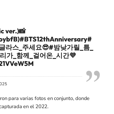
 ver.)📸
koybfB
)
#BTS12thAnniversary
#
글라스_주세요
😎
#밤낮가릴_틈_
우리가_함께_걸어온_시간
💜
KK21VVeW5M
2025
on para varias fotos en conjunto, donde
capturada en el 2022.