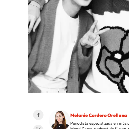
Melanie Cordero Orellana
Periodista especializada en músi
Mood Corea, podcast de K-pop, 