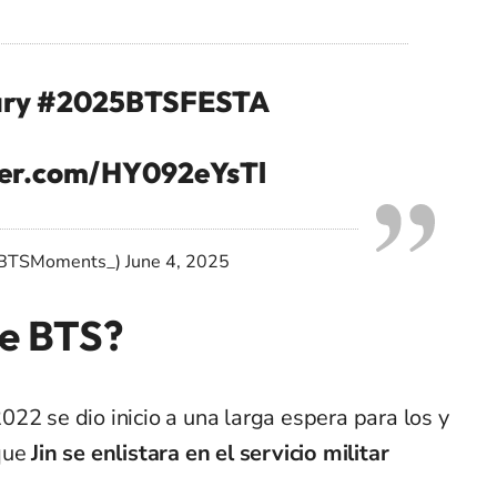
ry
#2025BTSFESTA
tter.com/HY092eYsTl
@_BTSMoments_)
June 4, 2025
e BTS?
22 se dio inicio a una larga espera para los y
que
Jin se enlistara en el servicio militar