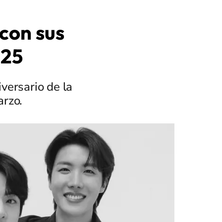
con sus
025
versario de la
arzo.