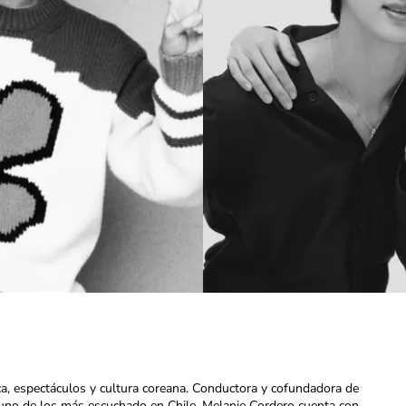
ca, espectáculos y cultura coreana. Conductora y cofundadora de
uno de los más escuchado en Chile. Melanie Cordero cuenta con