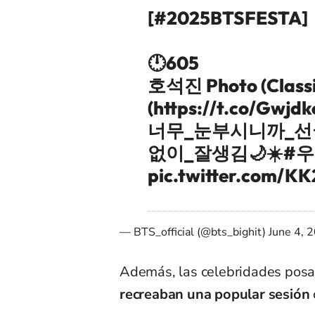
[
#2025BTSFESTA
]
🕛605
호석진 Photo (Classic
(
https://t.co/Gwjd
너무_눈부시니까_선
없이_잘생김
🌙☀️
#
pic.twitter.com/
— BTS_official (@bts_bighit)
June 4, 
Además, las celebridades posar
recreaban una popular sesión