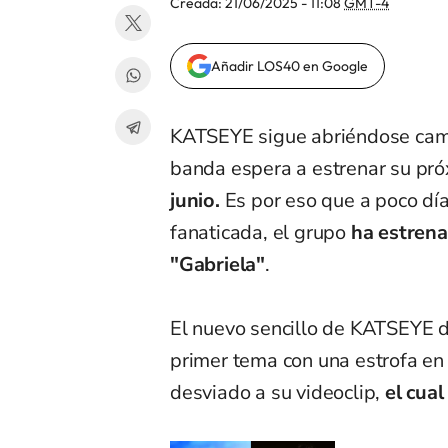
Creada:
21/06/2025 - 11:08
GMT-4
Añadir LOS40 en Google
KATSEYE sigue abriéndose camin
banda espera a estrenar su pr
junio.
Es por eso que a poco día
fanaticada, el grupo
ha estrena
"Gabriela"
.
El nuevo sencillo de KATSEYE d
primer tema con una estrofa en
desviado a su videoclip,
el cual