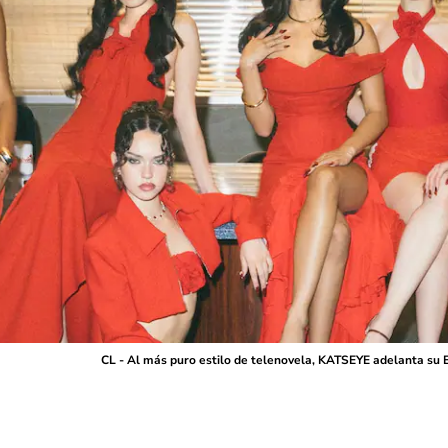
CL - Al más puro estilo de telenovela, KATSEYE adelanta su E