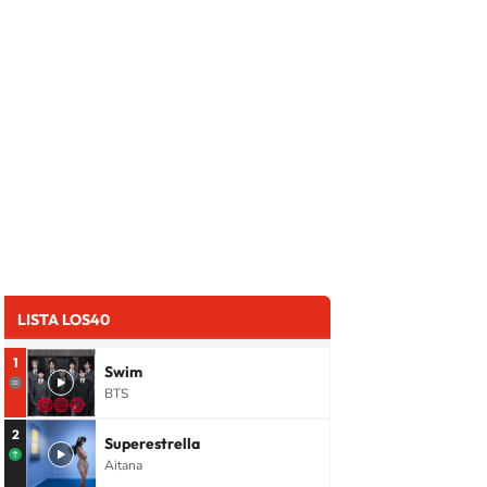
LISTA LOS40
1
Swim
BTS
2
Superestrella
Aitana