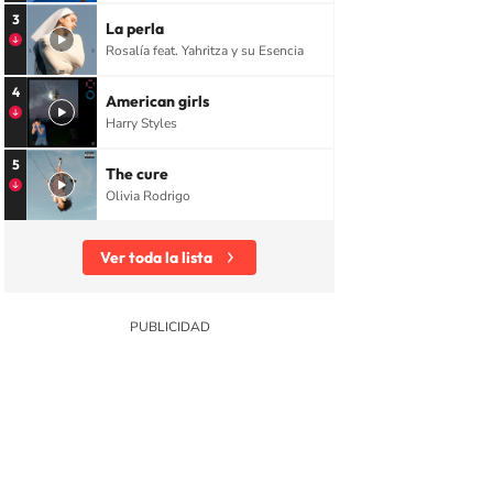
3
La perla
Rosalía feat. Yahritza y su Esencia
4
American girls
Harry Styles
5
The cure
Olivia Rodrigo
Ver toda la lista