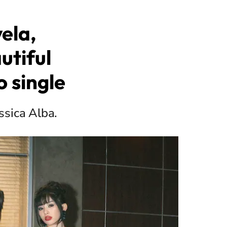
ela,
utiful
 single
essica Alba.