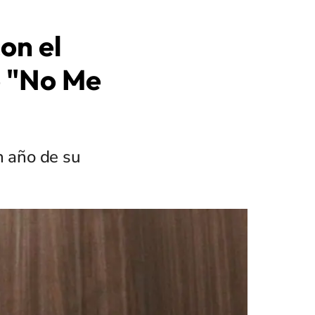
on el
o "No Me
n año de su