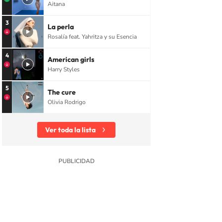
Aitana
3
La perla
Rosalía feat. Yahritza y su Esencia
4
American girls
Harry Styles
5
The cure
Olivia Rodrigo
Ver toda la lista