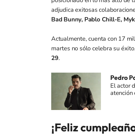
posicionado en lo más alto de 
adjudica exitosas colaboracione
Bad Bunny, Pablo Chill-E, My
Actualmente, cuenta con 17 mil
martes no sólo celebra su éxito
29
.
Pedro Pa
El actor 
atención 
¡Feliz cumpleaño