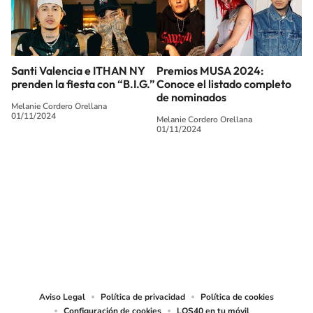
Santi Valencia e ITHAN NY
Premios MUSA 2024:
prenden la fiesta con “B.I.G.”
Conoce el listado completo
de nominados
Melanie Cordero Orellana
01/11/2024
Melanie Cordero Orellana
01/11/2024
SIGUE A
LOS40 CHILE
© PRISA MEDIA CHILE S.A. Todos los derechos reservados.
PRISA MEDIA CHILE S.A. expresa su reserva de derechos en cuanto a la
reproducción y uso de las obras y servicios ofrecidos en este sitio web,
abarcando los medios de lectura mecánica o cualquier otro medio que se
juzgue adecuado para tal fin.
Aviso Legal
Política de privacidad
Política de cookies
Configuración de cookies
LOS40 en tu móvil