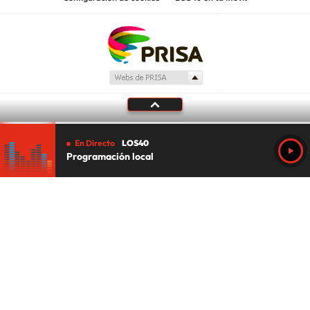
En Directo
LOS40
Programación local
Tu audio se ha acabado.
Te redirigiremos al directo.
5 "
DIRECTO
CANCELAR