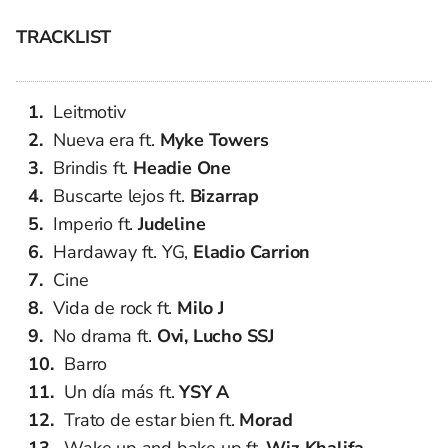
TRACKLIST
Leitmotiv
Nueva era ft.
Myke Towers
Brindis ft.
Headie One
Buscarte lejos ft.
Bizarrap
Imperio ft.
Judeline
Hardaway ft. YG,
Eladio Carrion
Cine
Vida de rock ft.
Milo J
No drama ft.
Ovi, Lucho SSJ
Barro
Un día más ft.
YSY A
Trato de estar bien ft.
Morad
Wake up and bake up ft.
Wiz Khalifa,