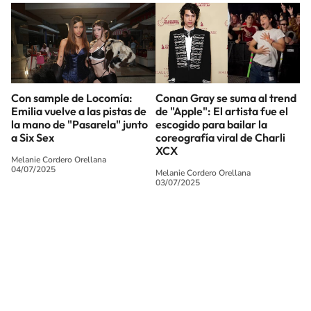
Con sample de Locomía:
Conan Gray se suma al trend
Emilia vuelve a las pistas de
de "Apple": El artista fue el
la mano de "Pasarela" junto
escogido para bailar la
a Six Sex
coreografía viral de Charli
XCX
Melanie Cordero Orellana
04/07/2025
Melanie Cordero Orellana
03/07/2025
SIGUE A
LOS40 CHILE
© PRISA MEDIA CHILE S.A. Todos los derechos reservados.
PRISA MEDIA CHILE S.A. expresa su reserva de derechos en cuanto a la
reproducción y uso de las obras y servicios ofrecidos en este sitio web,
abarcando los medios de lectura mecánica o cualquier otro medio que se