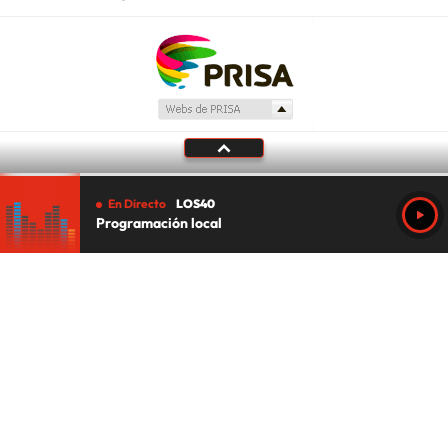
En Directo
LOS40
Programación local
Tu audio se ha acabado.
Te redirigiremos al directo.
5 "
DIRECTO
CANCELAR