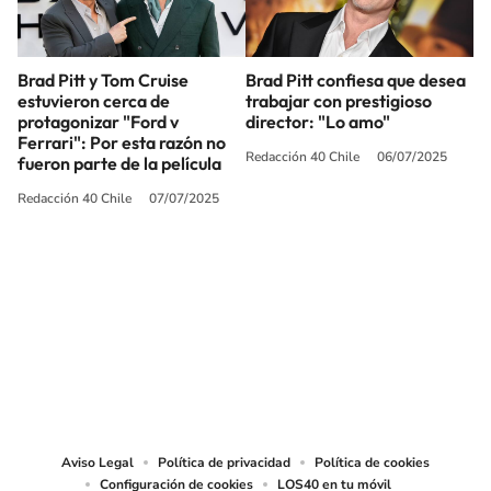
Brad Pitt y Tom Cruise
Brad Pitt confiesa que desea
estuvieron cerca de
trabajar con prestigioso
protagonizar "Ford v
director: "Lo amo"
Ferrari": Por esta razón no
Redacción 40 Chile
06/07/2025
fueron parte de la película
Redacción 40 Chile
07/07/2025
SIGUE A
LOS40 CHILE
© PRISA MEDIA CHILE S.A. Todos los derechos reservados.
PRISA MEDIA CHILE S.A. expresa su reserva de derechos en cuanto a la
reproducción y uso de las obras y servicios ofrecidos en este sitio web,
abarcando los medios de lectura mecánica o cualquier otro medio que se
juzgue adecuado para tal fin.
Aviso Legal
Política de privacidad
Política de cookies
Configuración de cookies
LOS40 en tu móvil