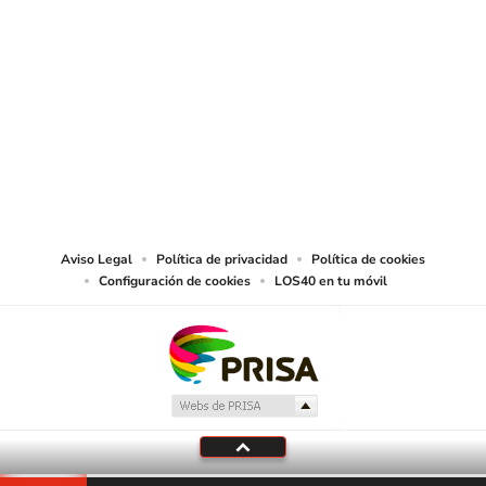
SIGUE A
LOS40 CHILE
© PRISA MEDIA CHILE S.A. Todos los derechos reservados.
PRISA MEDIA CHILE S.A. expresa su reserva de derechos en cuanto a la
reproducción y uso de las obras y servicios ofrecidos en este sitio web,
abarcando los medios de lectura mecánica o cualquier otro medio que se
juzgue adecuado para tal fin.
Aviso Legal
Política de privacidad
Política de cookies
Configuración de cookies
LOS40 en tu móvil