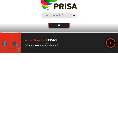
En Directo
LOS40
Programación local
Tu audio se ha acabado.
Te redirigiremos al directo.
5 "
DIRECTO
CANCELAR