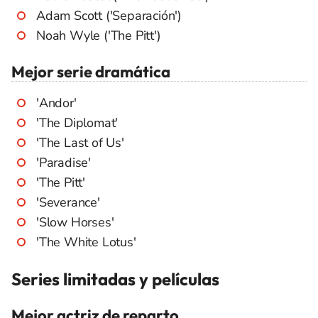
Adam Scott ('Separación')
Noah Wyle ('The Pitt')
Mejor serie dramática
'Andor'
'The Diplomat'
'The Last of Us'
'Paradise'
'The Pitt'
'Severance'
'Slow Horses'
'The White Lotus'
Series limitadas y películas
Mejor actriz de reparto