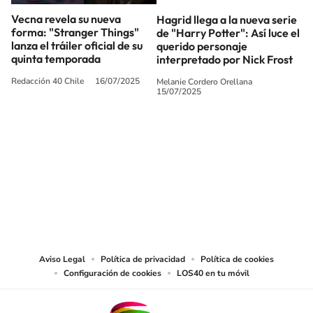
Vecna revela su nueva
Hagrid llega a la nueva serie
forma: "Stranger Things"
de "Harry Potter": Así luce el
lanza el tráiler oficial de su
querido personaje
quinta temporada
interpretado por Nick Frost
Redacción 40 Chile
16/07/2025
Melanie Cordero Orellana
15/07/2025
SIGUE A
LOS40 CHILE
© PRISA MEDIA CHILE S.A. Todos los derechos reservados.
PRISA MEDIA CHILE S.A. expresa su reserva de derechos en cuanto a la
reproducción y uso de las obras y servicios ofrecidos en este sitio web,
abarcando los medios de lectura mecánica o cualquier otro medio que se
juzgue adecuado para tal fin.
Aviso Legal
Política de privacidad
Política de cookies
Configuración de cookies
LOS40 en tu móvil