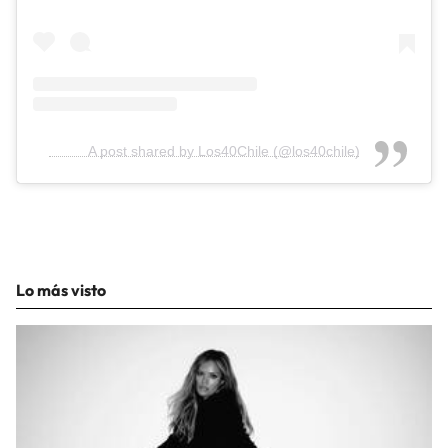
A post shared by Los40Chile (@los40chile)
Lo más visto