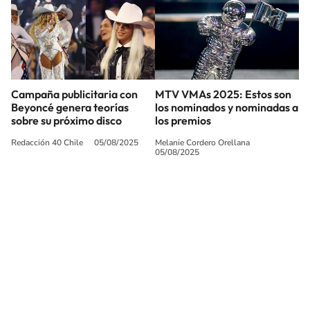
Campaña publicitaria con
MTV VMAs 2025: Estos son
Beyoncé genera teorías
los nominados y nominadas a
sobre su próximo disco
los premios
Redacción 40 Chile
05/08/2025
Melanie Cordero Orellana
05/08/2025
SIGUE A
LOS40 CHILE
© PRISA MEDIA CHILE S.A. Todos los derechos reservados.
PRISA MEDIA CHILE S.A. expresa su reserva de derechos en cuanto a la
reproducción y uso de las obras y servicios ofrecidos en este sitio web,
abarcando los medios de lectura mecánica o cualquier otro medio que se
juzgue adecuado para tal fin.