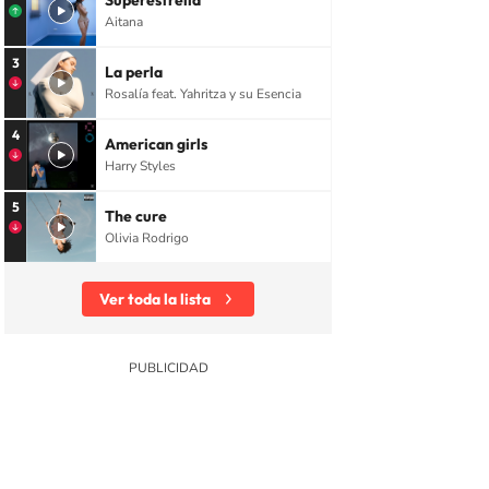
Superestrella
Aitana
3
La perla
Rosalía feat. Yahritza y su Esencia
4
American girls
Harry Styles
5
The cure
Olivia Rodrigo
Ver toda la lista