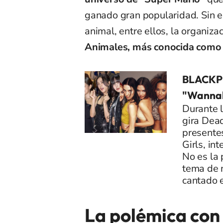
ganado gran popularidad. Sin e
animal, entre ellos, la organiza
Animales, más conocida como
BLACKPI
"Wannab
Durante l
gira Dea
presente
Girls, in
No es la 
tema de m
cantado 
La polémica con