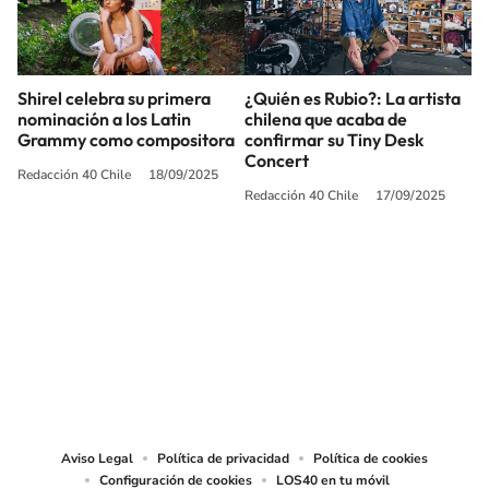
Shirel celebra su primera
¿Quién es Rubio?: La artista
nominación a los Latin
chilena que acaba de
Grammy como compositora
confirmar su Tiny Desk
Concert
Redacción 40 Chile
18/09/2025
Redacción 40 Chile
17/09/2025
SIGUE A
LOS40 CHILE
© PRISA MEDIA CHILE S.A. Todos los derechos reservados.
PRISA MEDIA CHILE S.A. expresa su reserva de derechos en cuanto a la
reproducción y uso de las obras y servicios ofrecidos en este sitio web,
abarcando los medios de lectura mecánica o cualquier otro medio que se
juzgue adecuado para tal fin.
Aviso Legal
Política de privacidad
Política de cookies
Configuración de cookies
LOS40 en tu móvil