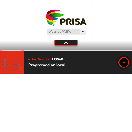
En Directo
LOS40
Programación local
Tu audio se ha acabado.
Te redirigiremos al directo.
5 "
DIRECTO
CANCELAR