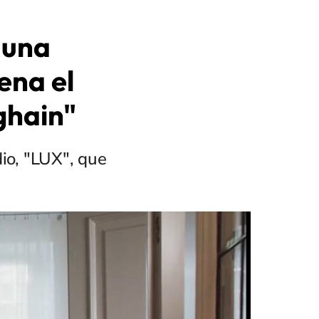
 una
ena el
ghain"
io, "LUX", que