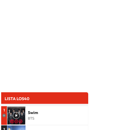
LISTA LOS40
1
Swim
BTS
2