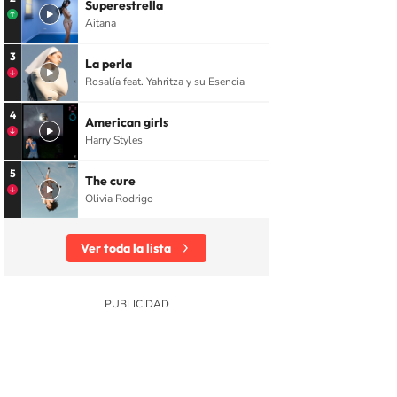
Superestrella
Aitana
3
La perla
Rosalía feat. Yahritza y su Esencia
4
American girls
Harry Styles
5
The cure
Olivia Rodrigo
Ver toda la lista