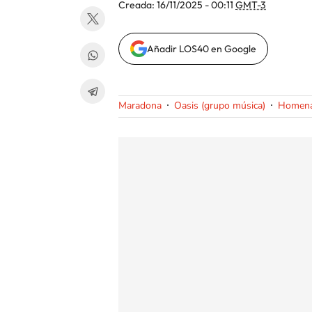
Creada:
16/11/2025 - 00:11
GMT-3
Añadir LOS40 en Google
Maradona
Oasis (grupo música)
Homena