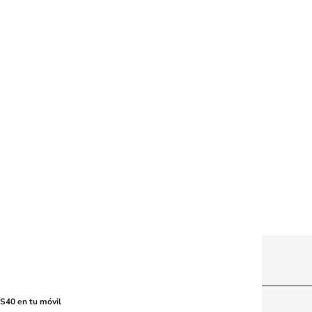
itio web, abarcando los medios de lectura mecánica
S40 en tu móvil