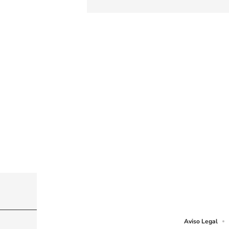
© PRISA MEDIA CHILE S.A. Todos los derechos r
PRISA MEDIA CHILE S.A. expresa su reserva de dere
o cualquier otro medio que se juzgue adecuado para 
Aviso Legal