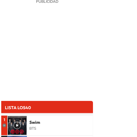
LISTA LOS40
1
Swim
BTS