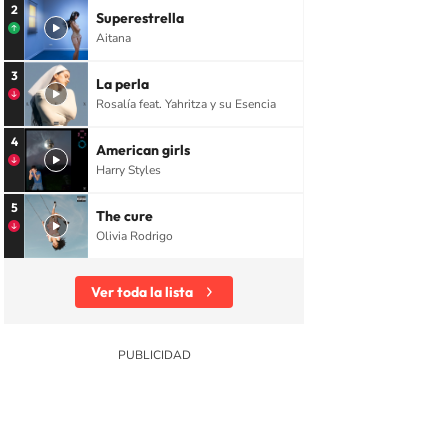
2
Superestrella
Aitana
3
La perla
Rosalía feat. Yahritza y su Esencia
4
American girls
Harry Styles
5
The cure
Olivia Rodrigo
Ver toda la lista