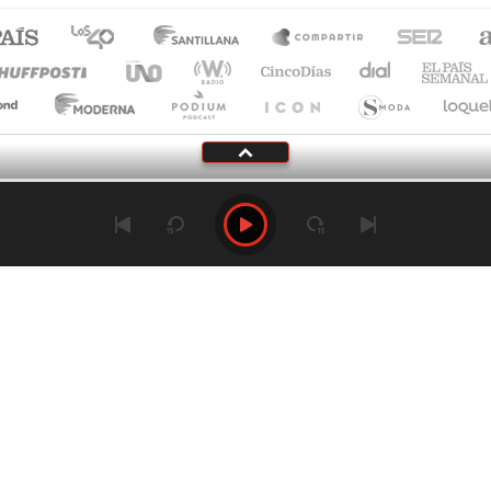
Tu audio se ha acabado.
Te redirigiremos al directo.
5 "
DIRECTO
CANCELAR