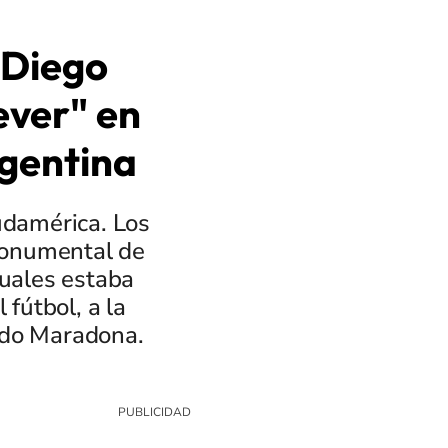
 Diego
ever" en
rgentina
udamérica. Los
Monumental de
cuales estaba
 fútbol, a la
ndo Maradona.