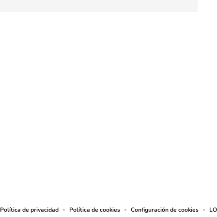
SIGUE A
LOS40 CHILE
eservados.
chos en cuanto a la reproducción y uso de las obras y servicios ofrecidos en este s
tal fin.
Política de privacidad
Política de cookies
Configuración de cookies
LO