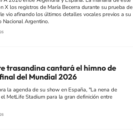
FIFA 2026 entre Argentina y España. La mañana de este
en X los registros de María Becerra durante su prueba de
 le vio afinando los últimos detalles vocales previos a su
o Nacional Argentino.
26
 trasandina cantará el himno de
final del Mundial 2026
hora la agenda de su show en España, "La nena de
 el MetLife Stadium para la gran definición entre
26