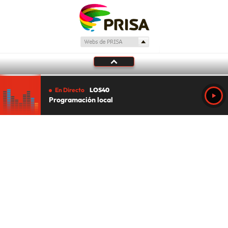
En Directo
LOS40
Programación local
Tu audio se ha acabado.
Te redirigiremos al directo.
5 "
DIRECTO
CANCELAR