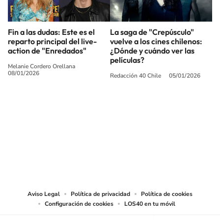
Fin a las dudas: Este es el
La saga de "Crepúsculo"
reparto principal del live-
vuelve a los cines chilenos:
action de "Enredados"
¿Dónde y cuándo ver las
películas?
Melanie Cordero Orellana
08/01/2026
Redacción 40 Chile
05/01/2026
SIGUE A
LOS40 CHILE
© PRISA MEDIA CHILE S.A. Todos los derechos reservados.
PRISA MEDIA CHILE S.A. expresa su reserva de derechos en cuanto a la
reproducción y uso de las obras y servicios ofrecidos en este sitio web,
abarcando los medios de lectura mecánica o cualquier otro medio que se
juzgue adecuado para tal fin.
Aviso Legal
Política de privacidad
Política de cookies
Configuración de cookies
LOS40 en tu móvil