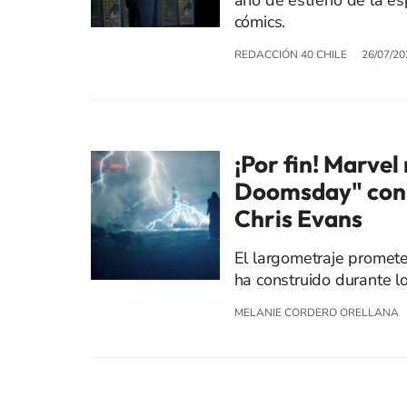
año de estreno de la es
cómics.
REDACCIÓN 40 CHILE
26/07/20
¡Por fin! Marvel
Doomsday" con e
Chris Evans
El largometraje promete 
ha construido durante lo
MELANIE CORDERO ORELLANA