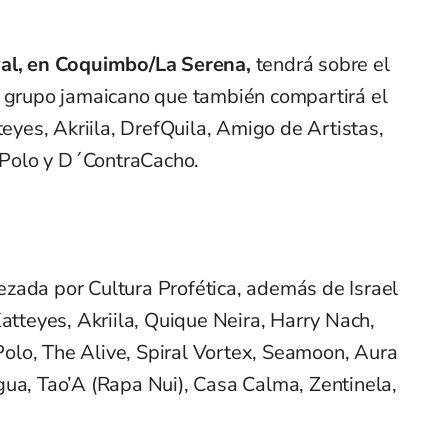
val, en Coquimbo/La Serena,
tendrá sobre el
o grupo jamaicano que también compartirá el
teyes, Akriila, DrefQuila, Amigo de Artistas,
 Polo y D´ContraCacho.
zada por Cultura Profética, además de Israel
Katteyes, Akriila, Quique Neira, Harry Nach,
lo, The Alive, Spiral Vortex, Seamoon, Aura
gua, Tao’A (Rapa Nui), Casa Calma, Zentinela,