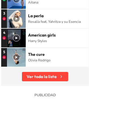
Aitana
3
La perla
Rosalía feat. Yahritza y su Esencia
4
American girls
Harry Styles
5
The cure
Olivia Rodrigo
Ver toda la lista