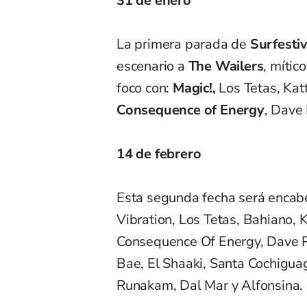
31 de enero
La primera parada de
Surfesti
escenario a
The Wailers
, mític
foco con:
Magic!,
Los Tetas, Kat
Consequence of Energy
, Dave
14 de febrero
Esta segunda fecha será encabe
Vibration, Los Tetas, Bahiano, 
Consequence Of Energy, Dave Po
Bae, El Shaaki, Santa Cochigua
Runakam, Dal Mar y Alfonsina.