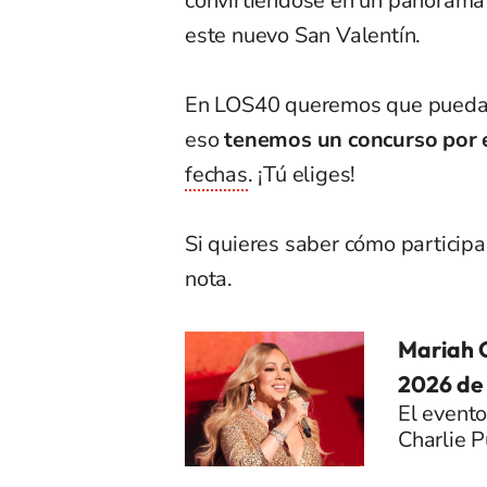
convirtiéndose en un panorama 
este nuevo San Valentín.
En LOS40 queremos que puedas 
eso
tenemos un concurso por 
fechas
. ¡Tú eliges!
Si quieres saber cómo participar
nota.
Mariah C
2026 de 
El evento
Charlie 