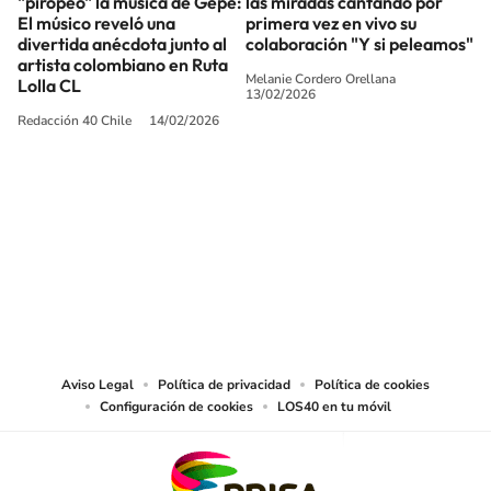
"piropeó" la música de Gepe:
las miradas cantando por
El músico reveló una
primera vez en vivo su
divertida anécdota junto al
colaboración "Y si peleamos"
artista colombiano en Ruta
Melanie Cordero Orellana
Lolla CL
13/02/2026
Redacción 40 Chile
14/02/2026
SIGUE A
LOS40 CHILE
© PRISA MEDIA CHILE S.A. Todos los derechos reservados.
PRISA MEDIA CHILE S.A. expresa su reserva de derechos en cuanto a la
reproducción y uso de las obras y servicios ofrecidos en este sitio web,
abarcando los medios de lectura mecánica o cualquier otro medio que se
juzgue adecuado para tal fin.
Aviso Legal
Política de privacidad
Política de cookies
Configuración de cookies
LOS40 en tu móvil