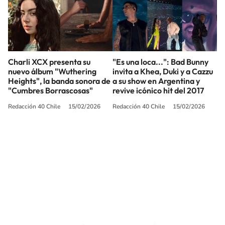
Charli XCX presenta su
"Es una loca...": Bad Bunny
nuevo álbum "Wuthering
invita a Khea, Duki y a Cazzu
Heights", la banda sonora de
a su show en Argentina y
"Cumbres Borrascosas"
revive icónico hit del 2017
Redacción 40 Chile
15/02/2026
Redacción 40 Chile
15/02/2026
SIGUE A
LOS40 CHILE
© PRISA MEDIA CHILE S.A. Todos los derechos reservados.
PRISA MEDIA CHILE S.A. expresa su reserva de derechos en cuanto a la
reproducción y uso de las obras y servicios ofrecidos en este sitio web,
abarcando los medios de lectura mecánica o cualquier otro medio que se
juzgue adecuado para tal fin.