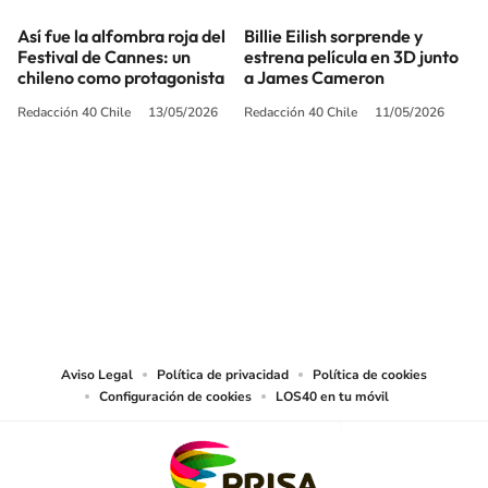
Así fue la alfombra roja del
Billie Eilish sorprende y
Festival de Cannes: un
estrena película en 3D junto
chileno como protagonista
a James Cameron
Redacción 40 Chile
13/05/2026
Redacción 40 Chile
11/05/2026
SIGUE A
LOS40 CHILE
© PRISA MEDIA CHILE S.A. Todos los derechos reservados.
PRISA MEDIA CHILE S.A. expresa su reserva de derechos en cuanto a la
reproducción y uso de las obras y servicios ofrecidos en este sitio web,
abarcando los medios de lectura mecánica o cualquier otro medio que se
juzgue adecuado para tal fin.
Aviso Legal
Política de privacidad
Política de cookies
Configuración de cookies
LOS40 en tu móvil