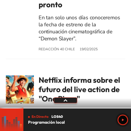
pronto
En tan solo unos días conoceremos
la fecha de estreno de la
continuación cinematográfica de
“Demon Slayer”.
REDACCIÓN 40 CHILE
19/02/2025
Netflix informa sobre el
futuro del live action de
"One Piece"
La compañía publicó una
En Directo
LOS40
importante noticia sobre una de
Programación local
sus series más exitosas de los