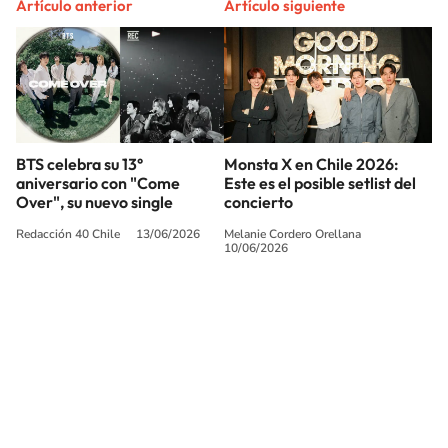
Artículo anterior
Artículo siguiente
BTS celebra su 13°
Monsta X en Chile 2026:
aniversario con "Come
Este es el posible setlist del
Over", su nuevo single
concierto
Redacción 40 Chile
13/06/2026
Melanie Cordero Orellana
10/06/2026
SIGUE A
LOS40 CHILE
© PRISA MEDIA CHILE S.A. Todos los derechos reservados.
PRISA MEDIA CHILE S.A. expresa su reserva de derechos en cuanto a la
reproducción y uso de las obras y servicios ofrecidos en este sitio web,
abarcando los medios de lectura mecánica o cualquier otro medio que se
juzgue adecuado para tal fin.