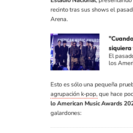
Estadio Nacional
, presentando
recinto tras sus shows el pasa
Arena.
"Cuando 
siquiera
El pasad
los Amer
Esto es sólo una pequeña prue
agrupación k-pop,
que hace po
lo American Music Awards 20
galardones: