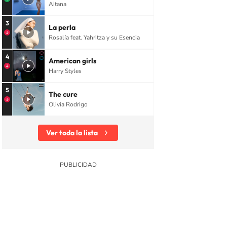
Aitana
3
La perla
Rosalía feat. Yahritza y su Esencia
4
American girls
Harry Styles
5
The cure
Olivia Rodrigo
Ver toda la lista