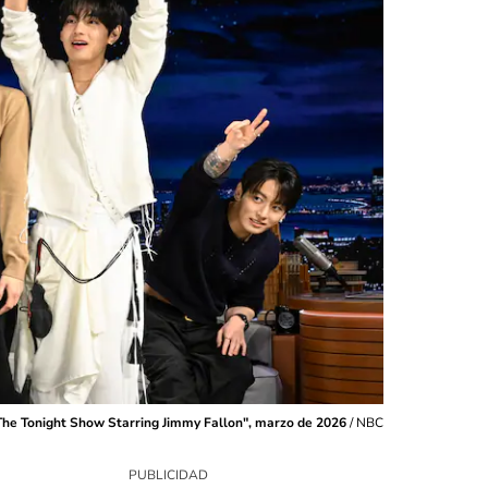
The Tonight Show Starring Jimmy Fallon", marzo de 2026
/
NBC