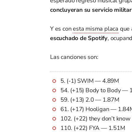
esperado regreso musical grup
concluyeran su servicio militar
Y es con
esta misma placa
que 
escuchado de Spotify
, ocupan
Las canciones son:
5. (-1) SWIM — 4.89M
54. (+15) Body to Body — 
59. (+13) 2.0 — 1.87M
61. (+17) Hooligan — 1.84
102. (+22) they don’t know
110. (+22) FYA — 1.51M