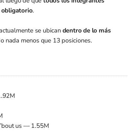
al luego de que
todos los integrantes
 obligatorio
.
actualmente se ubican
dentro de lo más
do nada menos que 13 posiciones.
1.92M
M
 ’bout us — 1.55M