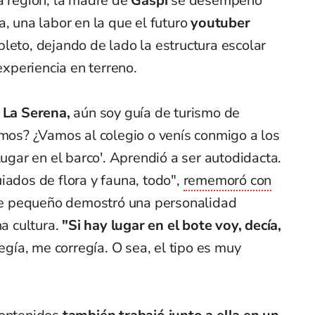
a región, la madre de
Gaspi
se desempeñó
a, una labor en la que el futuro
youtuber
leto, dejando de lado la estructura escolar
 experiencia en terreno.
n La Serena,
aún soy guía de turismo de
emos? ¿Vamos al colegio o venís conmigo a los
lugar en el barco'. Aprendió a ser autodidacta.
iados de flora y fauna, todo",
rememoró con
e pequeño demostró una personalidad
 cultura.
"Si hay lugar en el bote voy, decía,
regía, me corregía. O sea, el tipo es muy