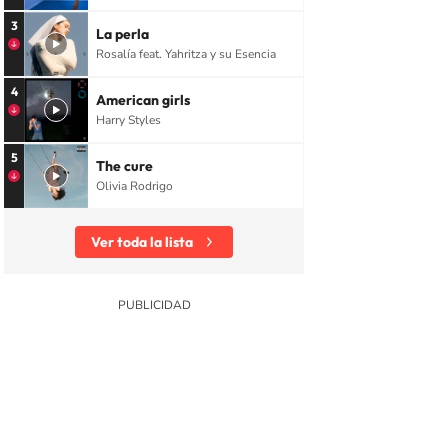
3
La perla
Rosalía feat. Yahritza y su Esencia
4
American girls
Harry Styles
5
The cure
Olivia Rodrigo
Ver toda la lista